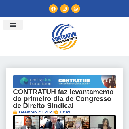
ENTIDADES FILIADAS
BANCO DE CONVENÇÕES
TV CONTRATUH
CANAL DE DENÚNCIA
CONTRATUH faz levantamento
do primeiro dia de Congresso
de Direito Sindical
setembro 29, 2021
13:49