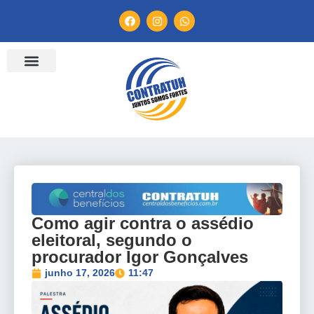
ENTIDADES FILIADAS
BANCO DE CONVENÇÕES
TV CONTRATUH
CANAL DE DENÚNCIA
Como agir contra o assédio
eleitoral, segundo o
procurador Igor Gonçalves
junho 17, 2026
11:47