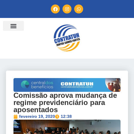
ENTIDADES FILIADAS
BANCO DE CONVENÇÕES
TV CONTRATUH
CANAL DE DENÚNCIA
Comissão aprova mudança de
regime previdenciário para
aposentados
fevereiro 19, 2020
12:38