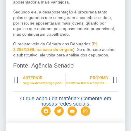
aposentadoria mais vantajosa.
Segundo ele, a desaposentação é procurada tanto
pelos segurados que começaram a contribuir cedo e,
por isso, se aposentaram mais jovens, quanto por
aqueles que optaram pela aposentadoria proporcional,
mas continuaram trabalhando.
O projeto veio da Câmara dos Deputados (
PL
2.286/1996, na casa de origem
). Se o Senado acolher
o substitutivo, ele volta para análise dos deputados.
Fonte: Agência Senado
ANTERIOR
PRÓXIMO
Seguro-desemprego pode ter taxação de 5,5%
Incentivo fiscal a empresas que contratam idosos acima de 60 passa na CAS
O que achou da matéria? Comente em
nossas redes sociais.