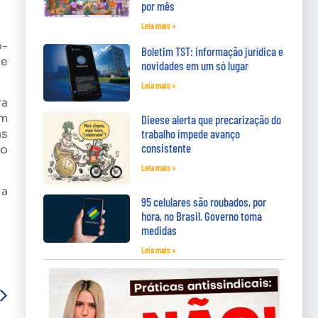
por mês
Leia mais »
o-
Boletim TST: informação jurídica e
de
novidades em um só lugar
Leia mais »
ra
em
Dieese alerta que precarização do
as
trabalho impede avanço
consistente
ho
Leia mais »
 a
95 celulares são roubados, por
hora, no Brasil. Governo toma
medidas
Leia mais »