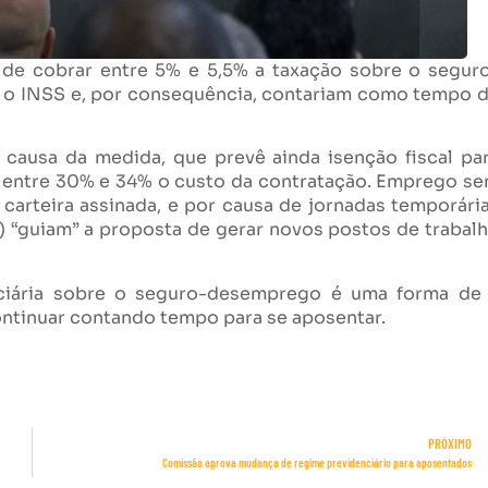
 de cobrar entre 5% e 5,5% a taxação sobre o segur
a o INSS e, por consequência, contariam como tempo 
 causa da medida, que prevê ainda isenção fiscal pa
r entre 30% e 34% o custo da contratação. Emprego s
e carteira assinada, e por causa de jornadas temporári
a) “guiam” a proposta de gerar novos postos de trabal
nciária sobre o seguro-desemprego é uma forma de
ontinuar contando tempo para se aposentar.
PRÓXIMO
Comissão aprova mudança de regime previdenciário para aposentados