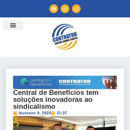
ENTIDADES FILIADAS
BANCO DE CONVENÇÕES
TV CONTRATUH
CANAL DE DENÚNCIA
Central de Benefícios tem
soluções inovadoras ao
sindicalismo
fevereiro 9, 2024
11:37