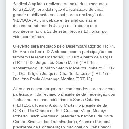
Sindical Ampliado realizada na noite desta segunda-
feira (21/08) foi a definição da realização de uma
grande mobilização nacional para a realização do
‘REVOGA JÁ’, um debate entre sindicalistas e
desembargadores da Justiça do Trabalho que
acontecerá no dia 12 de setembro, às 19 horas, por
videoconferência.
O evento será mediado pelo Desembargador do TRT-4,
Dr. Marcelo Ferlin D´Ambroso, com a participação dos
também Desembargadores, Dr. Luiz Alberto de Vargas
(TRT-4); Dr. Jorge Luiz Souto Maior (TRT-15 –
aposentado); Dr. Mário Sérgio Medeiros Pinheiro (TRT-
1); Dra. Brígida Joaquina Charão Barcelos (TRT-4) e
Dra. Ana Paula Alvarenga Martins (TRT-15).
Além dos desembargadores confirmados para o evento,
participaram da reunião o presidente da Federação dos
Trabalhadores nas Indústrias de Santa Catarina
(FETIESC), Idemar Antonio Martini; o presidente da
CTB no Rio Grande do Sul, Guiomar Vidor; Moacyr
Roberto Tesch Auersvald, presidente nacional da Nova
Central Sindical dos Trabalhadores; Altamiro Perdoná,
presidente da Confederação Nacional do Trabalhador