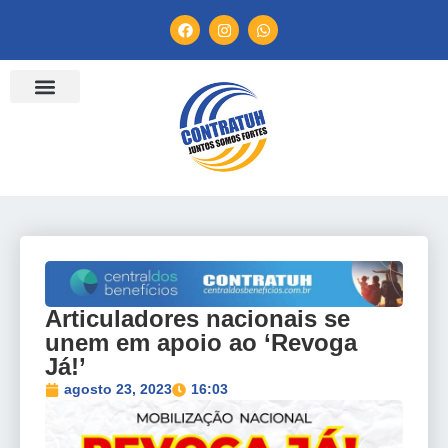
ENTIDADES FILIADAS
BANCO DE CONVENÇÕES
TV CONTRATUH
CANAL DE DENÚNCIA
Articuladores nacionais se
unem em apoio ao ‘Revoga
Já!’
agosto 23, 2023
16:03