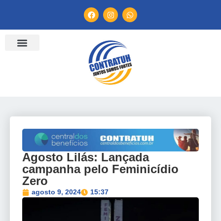
ENTIDADES FILIADAS
BANCO DE CONVENÇÕES
TV CONTRATUH
CANAL DE DENÚNCIA
Agosto Lilás: Lançada
campanha pelo Feminicídio
Zero
agosto 9, 2024
15:37