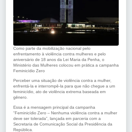
Como parte da mobilização nacional pelo
enfrentamento à violência contra mulheres e pelo
aniversário de 18 anos da Lei Maria da Penha, o
Ministério das Mulheres colocou em prática a campanha
Feminicídio Zero
Perceber uma situação de violência contra a mulher,
enfrentá-la e interrompê-la para que não chegue a um
feminicídio, ato de violência extrema baseada em
gênero.
Essa é a mensagem principal da campanha
“Feminicídio Zero – Nenhuma violência contra a mulher
deve ser tolerada”, lançada em parceria com a
Secretaria de Comunicação Social da Presidência da
República.