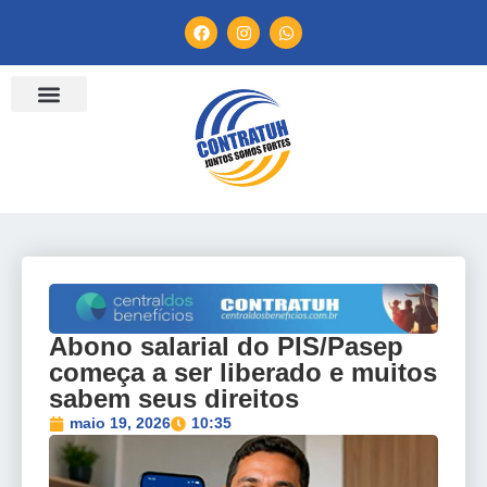
ENTIDADES FILIADAS
BANCO DE CONVENÇÕES
TV CONTRATUH
CANAL DE DENÚNCIA
Abono salarial do PIS/Pasep
começa a ser liberado e muitos
sabem seus direitos
maio 19, 2026
10:35