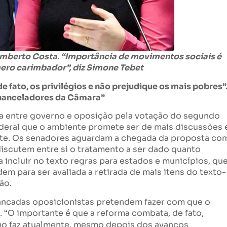
Humberto Costa. “Importância de movimentos sociais é
ero carimbador”, diz Simone Tebet
 fato, os privilégios e não prejudique os mais pobres”
chanceladores da Câmara”
a entre governo e oposição pela votação do segundo
ederal que o ambiente promete ser de mais discussões 
nte. Os senadores aguardam a chegada da proposta co
 discutem entre si o tratamento a ser dado quanto
 incluir no texto regras para estados e municípios, qu
em para ser avaliada a retirada de mais itens do texto-
ão.
bancadas oposicionistas pretendem fazer com que o
 “O importante é que a reforma combata, de fato,
mo faz atualmente, mesmo depois dos avanços