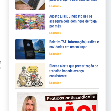
Leia mais »
Agosto Lilás: Sindicato de Foz
assegura dois domingos de folga
por mês
Leia mais »
Boletim TST: informação jurídica e
.
novidades em um só lugar
Leia mais »
e
Dieese alerta que precarização do
m
trabalho impede avanço
consistente
e
Leia mais »