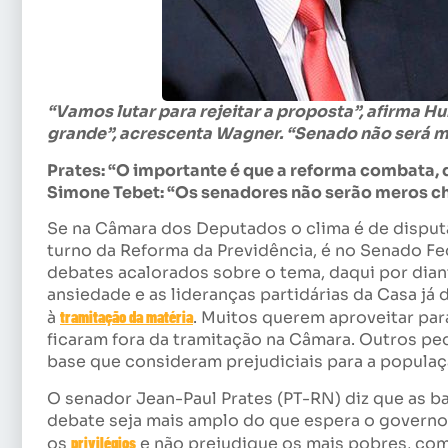
“Vamos lutar para rejeitar a proposta”, afirma 
grande”, acrescenta Wagner. “Senado não será m
Prates: “O importante é que a reforma combata, de
Simone Tebet: “Os senadores não serão meros 
Se na Câmara dos Deputados o clima é de disput
turno da Reforma da Previdência, é no Senado F
debates acalorados sobre o tema, daqui por dia
ansiedade e as lideranças partidárias da Casa já
à
tramitação da matéria
. Muitos querem aproveitar para
ficaram fora da tramitação na Câmara. Outros ped
base que consideram prejudiciais para a populaç
O senador Jean-Paul Prates (PT-RN) diz que as 
debate seja mais amplo do que espera o governo.
os
privilégios
e não prejudique os mais pobres, co