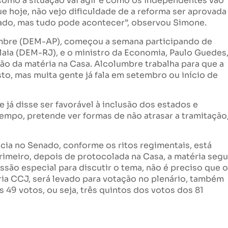
 como a situação vai agir e como os independentes vão
ue hoje, não vejo dificuldade de a reforma ser aprovada
ado, mas tudo pode acontecer”, observou Simone.
umbre (DEM-AP), começou a semana participando de
aia (DEM-RJ), e o ministro da Economia, Paulo Guedes
ção da matéria na Casa. Alcolumbre trabalha para que a
to, mas muita gente já fala em setembro ou início de
 já disse ser favorável à inclusão dos estados e
mpo, pretende ver formas de não atrasar a tramitação
cia no Senado, conforme os ritos regimentais, está
imeiro, depois de protocolada na Casa, a matéria seg
são especial para discutir o tema, não é preciso que o
ria CCJ, será levado para votação no plenário, também
 49 votos, ou seja, três quintos dos votos dos 81