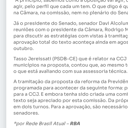
“A princípio, sabemos como a oposição vai agir,
agir, pelo perfil que cada um tem. O que digo é q
na Câmara, na comissão, nem no plenário do Sen
Já o presidente do Senado, senador Davi Alcol
reuniões com o presidente da Câmara, Rodrigo M
para discutir as estratégias com vistas à tramita
aprovação total do texto aconteça ainda em agos
outubro.
Tasso Jereissati (PSDB-CE) que é relator na CCJ e
municípios na proposta, contou que, ao mesmo te
o que está avaliando com sua assessoria técnica.
A tramitação da proposta da reforma da Previdên
programada para acontecer da seguinte forma: pr
para a CCJ. E embora tenha sido criada uma comis
texto seja apreciado por esta comissão. Da próp
em dois turnos. Para a aprovação, são necessários
senadores.
*por Rede Brasil Atual –
RBA