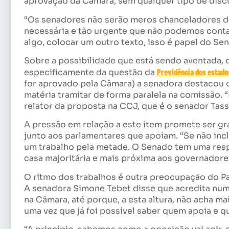
aprovação da Câmara, sem qualquer tipo de disc
“Os senadores não serão meros chanceladores da
necessária e tão urgente que não podemos conta
algo, colocar um outro texto, isso é papel do Se
Sobre a possibilidade que está sendo aventada, 
especificamente da questão da
Previdência dos estado
for aprovado pela Câmara) a senadora destacou 
matéria tramitar de forma paralela na comissão.
relator da proposta na CCJ, que é o senador Tass
A pressão em relação a este item promete ser gr
junto aos parlamentares que apoiam. “Se não inc
um trabalho pela metade. O Senado tem uma resp
casa majoritária e mais próxima aos governadore
O ritmo dos trabalhos é outra preocupação do Pa
A senadora Simone Tebet disse que acredita num
na Câmara, até porque, a esta altura, não acha 
uma vez que já foi possível saber quem apoia e q