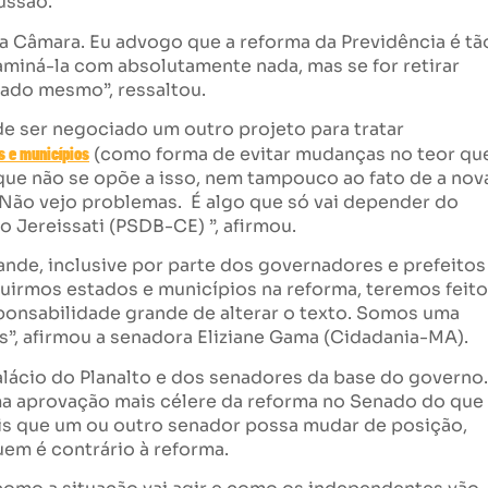
ussão.
 Câmara. Eu advogo que a reforma da Previdência é tã
miná-la com absolutamente nada, mas se for retirar
nado mesmo”, ressaltou.
de ser negociado um outro projeto para tratar
s e municípios
(como forma de evitar mudanças no teor qu
que não se opõe a isso, nem tampouco ao fato de a nov
 “Não vejo problemas. É algo que só vai depender do
o Jereissati (PSDB-CE) ”, afirmou.
ande, inclusive por parte dos governadores e prefeitos
luirmos estados e municípios na reforma, teremos feito
onsabilidade grande de alterar o texto. Somos uma
s”, afirmou a senadora Eliziane Gama (Cidadania-MA).
lácio do Planalto e dos senadores da base do governo.
a aprovação mais célere da reforma no Senado do que
mais que um ou outro senador possa mudar de posição,
uem é contrário à reforma.