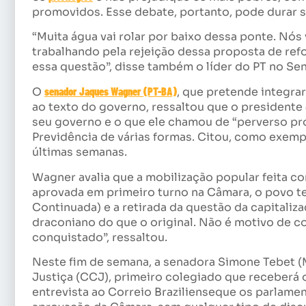
promovidos. Esse debate, portanto, pode durar s
“Muita água vai rolar por baixo dessa ponte. Nós
trabalhando pela rejeição dessa proposta de refo
essa questão”, disse também o líder do PT no Se
O
senador Jaques Wagner (PT-BA)
, que pretende integra
ao texto do governo, ressaltou que o presidente 
seu governo e o que ele chamou de “perverso proj
Previdência de várias formas. Citou, como exem
últimas semanas.
Wagner avalia que a mobilização popular feita co
aprovada em primeiro turno na Câmara, o povo t
Continuada) e a retirada da questão da capitaliz
draconiano do que o original. Não é motivo de 
conquistado”, ressaltou.
Neste fim de semana, a senadora Simone Tebet 
Justiça (CCJ), primeiro colegiado que receberá 
entrevista ao Correio Brazilienseque os parlamen