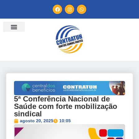
ENTIDADES FILIADAS
BANCO DE CONVENÇÕES
TV CONTRATUH
CANAL DE DENÚNCIA
5ª Conferência Nacional de
Saúde com forte mobilização
sindical
agosto 20, 2025
10:05