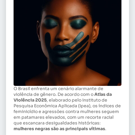
O Brasil enfrenta um cenário alarmante de
violência de gênero. De acordo com o
Atlas da
Violência 2025
, elaborado pelo Instituto de
Pesquisa Econômica Aplicada (Ipea), os índices de
feminicídio e agressões contra mulheres seguem
em patamares elevados, com um recorte racial
que escancara desigualdades históricas:
mulheres negras são as principais vítimas
.