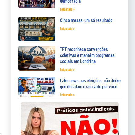
democracia
Leia mais »
Cinco mesas, um só resultado
Leia mais »
TRT reconhece convenções
coletivas e mantém programas
sociais em Londrina
Leia mais »
Fake news nas eleições: não deixe
que decidam o seu voto por você
Leia mais »
e