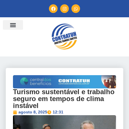
ENTIDADES FILIADAS
BANCO DE CONVENÇÕES
TV CONTRATUH
CANAL DE DENÚNCIA
Turismo sustentável e trabalho
seguro em tempos de clima
instável
agosto 8, 2025
12:31