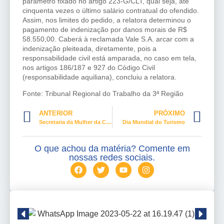
parâmetro fixado no artigo 223-G/CLT, qual seja, até
cinquenta vezes o último salário contratual do ofendido.
Assim, nos limites do pedido, a relatora determinou o
pagamento de indenização por danos morais de R$
58.550,00. Caberá à reclamada Vale S.A. arcar com a
indenização pleiteada, diretamente, pois a
responsabilidade civil está amparada, no caso em tela,
nos artigos 186/187 e 927 do Código Civil
(responsabilidade aquiliana), concluiu a relatora.
Fonte: Tribunal Regional do Trabalho da 3ª Região
ANTERIOR
PRÓXIMO
Secretaria da Mulher da Câmara dos Deputados lança campanha Outubro Rosa na quinta-feira
Dia Mundial do Turismo
O que achou da matéria? Comente em
nossas redes sociais.