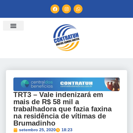
ENTIDADES FILIADAS
BANCO DE CONVENÇÕES
TV CONTRATUH
CANAL DE DENÚNCIA
TRT3 – Vale indenizará em
mais de R$ 58 mil a
trabalhadora que fazia faxina
na residência de vítimas de
Brumadinho
setembro 25, 2020
18:23