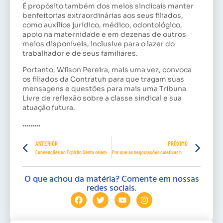
É propósito também dos meios sindicais manter
benfeitorias extraordinárias aos seus filiados,
como auxílios jurídico, médico, odontológico,
apoio na maternidade e em dezenas de outros
meios disponíveis, inclusive para o lazer do
trabalhador e de seus familiares.
Portanto, Wilson Pereira, mais uma vez, convoca
os filiados da Contratuh para que tragam suas
mensagens e questões para mais uma Tribuna
Livre de reflexão sobre a classe sindical e sua
atuação futura.
………
ANTERIOR
PRÓXIMO
Convenções no Espírito Santo selam reajustes e garantias ao trabalhador
Por que as negociações coletivas não estão sendo utilizadas como instrumento para fortalecer a Lei de Igualdade Salarial?
O que achou da matéria? Comente em nossas
redes sociais.