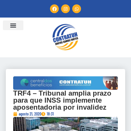
ENTIDADES FILIADAS
BANCO DE CONVENÇÕES
TV CONTRATUH
CANAL DE DENÚNCIA
TRF4 – Tribunal amplia prazo
para que INSS implemente
aposentadoria por invalidez
agosto 21, 2020
18:31