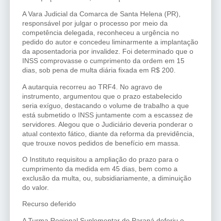
A Vara Judicial da Comarca de Santa Helena (PR),
responsável por julgar o processo por meio da
competência delegada, reconheceu a urgência no
pedido do autor e concedeu liminarmente a implantação
da aposentadoria por invalidez. Foi determinado que o
INSS comprovasse o cumprimento da ordem em 15
dias, sob pena de multa diária fixada em R$ 200.
A autarquia recorreu ao TRF4. No agravo de
instrumento, argumentou que o prazo estabelecido
seria exíguo, destacando o volume de trabalho a que
está submetido o INSS juntamente com a escassez de
servidores. Alegou que o Judiciário deveria ponderar o
atual contexto fático, diante da reforma da previdência,
que trouxe novos pedidos de benefício em massa.
O Instituto requisitou a ampliação do prazo para o
cumprimento da medida em 45 dias, bem como a
exclusão da multa, ou, subsidiariamente, a diminuição
do valor.
Recurso deferido
A Turma Regional Suplementar do Paraná deferiu o