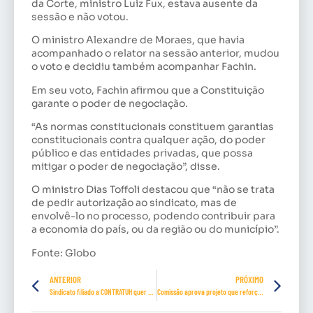
da Corte, ministro Luiz Fux, estava ausente da
sessão e não votou.
O ministro Alexandre de Moraes, que havia
acompanhado o relator na sessão anterior, mudou
o voto e decidiu também acompanhar Fachin.
Em seu voto, Fachin afirmou que a Constituição
garante o poder de negociação.
“As normas constitucionais constituem garantias
constitucionais contra qualquer ação, do poder
público e das entidades privadas, que possa
mitigar o poder de negociação”, disse.
O ministro Dias Toffoli destacou que “não se trata
de pedir autorização ao sindicato, mas de
envolvê-lo no processo, podendo contribuir para
a economia do país, ou da região ou do município”.
Fonte: Globo
ANTERIOR
PRÓXIMO
Sindicato filiado a CONTRATUH quer que Gramado ofereça moradia popular de qualidade para as famílias trabalhadoras
Comissão aprova projeto que reforça proibição da tese de legítima defesa da honra em crimes de feminicídio