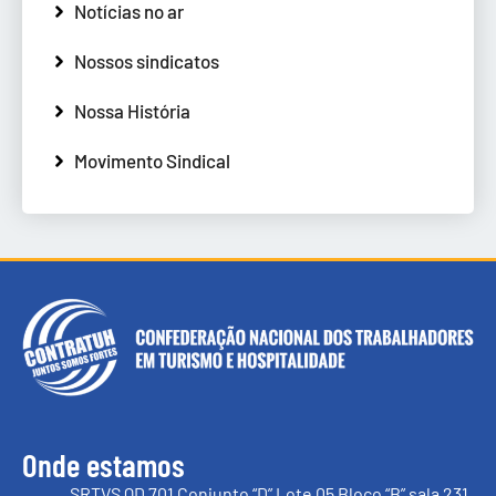
Notícias no ar
Nossos sindicatos
Nossa História
Movimento Sindical
Onde estamos
SRTVS QD 701 Conjunto “D” Lote 05 Bloco “B” sala 231