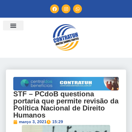
ENTIDADES FILIADAS
BANCO DE CONVENÇÕES
TV CONTRATUH
CANAL DE DENÚNCIA
STF – PCdoB questiona
portaria que permite revisão da
Política Nacional de Direito
Humanos
março 3, 2021
15:29