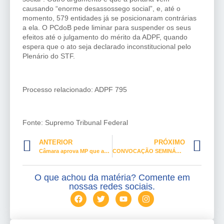
causando “enorme desassossego social”, e, até o
momento, 579 entidades já se posicionaram contrárias
a ela. O PCdoB pede liminar para suspender os seus
efeitos até o julgamento do mérito da ADPF, quando
espera que o ato seja declarado inconstitucional pelo
Plenário do STF.
Processo relacionado: ADPF 795
Fonte: Supremo Tribunal Federal
ANTERIOR
PRÓXIMO
Câmara aprova MP que autoriza crédito de R$ 2,5 bi para adesão do Brasil a consórcio de vacinas
CONVOCAÇÃO SEMINÁRIO NACIONAL “VIVER MULHER” – FICHA DE INSCRIÇÃO
O que achou da matéria? Comente em
nossas redes sociais.