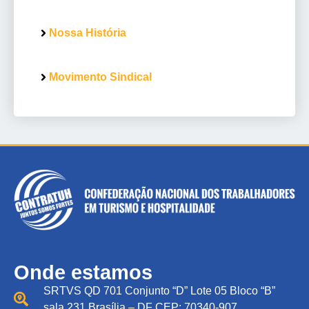
Nossa História
Movimento Sindical
Onde estamos
SRTVS QD 701 Conjunto “D” Lote 05 Bloco “B”
sala 231 Brasília – DF CEP: 70340-907