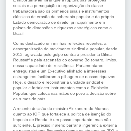
É importante lembrar que a ruptura das proteções
sociais e a perseguição à organização da classe
trabalhadora são os primeiros sinais e instrumentos
clássicos de erosão da soberania popular e do próprio
Estado democrático de direito, principalmente em
países de dimensões e riquezas estratégicas como o
Brasil.
Como destacado em minhas reflexões recentes, a
desorganização do movimento sindical e popular, desde
2013, agravada pelo golpe contra a presidenta Dilma
Rousseff e pela ascensão do governo Bolsonaro, limitou
nossa capacidade de resistência. Parlamentares
entreguistas e um Executivo alinhado a interesses
estrangeiros facilitaram a pilhagem de nossas riquezas.
Hoje, o desafio é reconstruir a unidade sindical e
popular e fortalecer instrumentos como o Plebiscito
Popular, que coloca nas mãos do povo a decisão sobre
os rumos do país.
A recente decisão do ministro Alexandre de Moraes
quanto ao IOF, que fortalece a política de isenção do
Imposto de Renda, é um passo importante, mas não
suficiente. É preciso ir além: barrar a ingerência externa
no nosso sistema financeiro (como os ataques ao PIX) e