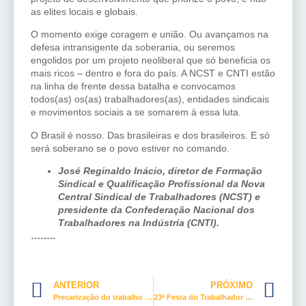
as elites locais e globais.
O momento exige coragem e união. Ou avançamos na
defesa intransigente da soberania, ou seremos
engolidos por um projeto neoliberal que só beneficia os
mais ricos – dentro e fora do país. A NCST e CNTI estão
na linha de frente dessa batalha e convocamos
todos(as) os(as) trabalhadores(as), entidades sindicais
e movimentos sociais a se somarem à essa luta.
O Brasil é nosso. Das brasileiras e dos brasileiros. E só
será soberano se o povo estiver no comando.
José Reginaldo Inácio, diretor de Formação
Sindical e Qualificação Profissional da Nova
Central Sindical de Trabalhadores (NCST) e
presidente da Confederação Nacional dos
Trabalhadores na Indústria (CNTI).
……..
ANTERIOR
PRÓXIMO
Precarização do trabalho no Brasil: um debate urgente no Senado
23ª Festa do Trabalhador Hoteleiro com celebração e solidariedade em Laranjal