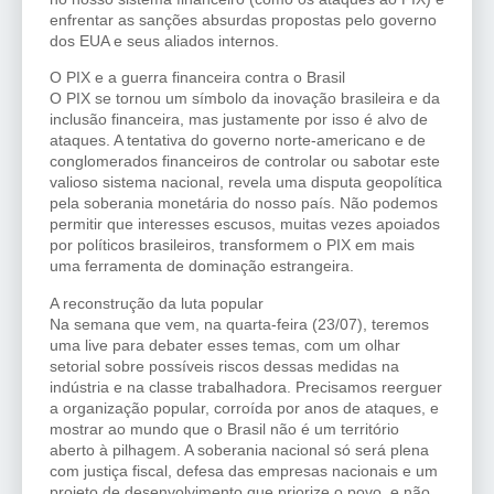
enfrentar as sanções absurdas propostas pelo governo
dos EUA e seus aliados internos.
O PIX e a guerra financeira contra o Brasil
O PIX se tornou um símbolo da inovação brasileira e da
inclusão financeira, mas justamente por isso é alvo de
ataques. A tentativa do governo norte-americano e de
conglomerados financeiros de controlar ou sabotar este
valioso sistema nacional, revela uma disputa geopolítica
pela soberania monetária do nosso país. Não podemos
permitir que interesses escusos, muitas vezes apoiados
por políticos brasileiros, transformem o PIX em mais
uma ferramenta de dominação estrangeira.
A reconstrução da luta popular
Na semana que vem, na quarta-feira (23/07), teremos
uma live para debater esses temas, com um olhar
setorial sobre possíveis riscos dessas medidas na
indústria e na classe trabalhadora. Precisamos reerguer
a organização popular, corroída por anos de ataques, e
mostrar ao mundo que o Brasil não é um território
aberto à pilhagem. A soberania nacional só será plena
com justiça fiscal, defesa das empresas nacionais e um
projeto de desenvolvimento que priorize o povo, e não