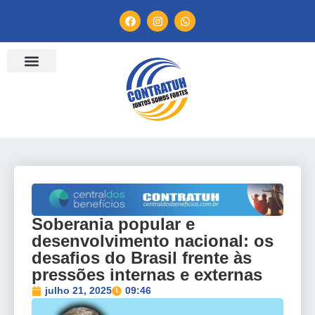
ENTIDADES FILIADAS
BANCO DE CONVENÇÕES
TV CONTRATUH
CANAL DE DENÚNCIA
Soberania popular e
desenvolvimento nacional: os
desafios do Brasil frente às
pressões internas e externas
julho 21, 2025
09:46