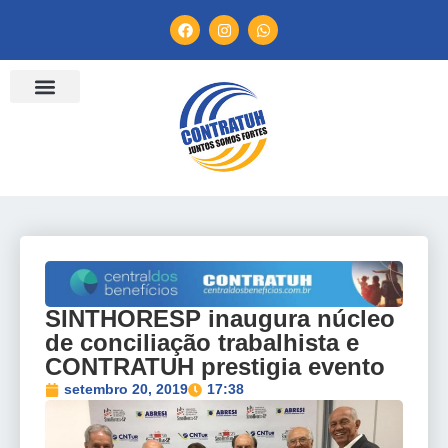
ENTIDADES FILIADAS
BANCO DE CONVENÇÕES
TV CONTRATUH
CANAL DE DENÚNCIA
SINTHORESP inaugura núcleo
de conciliação trabalhista e
CONTRATUH prestigia evento
setembro 20, 2019
17:38