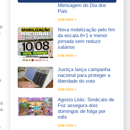
Mensagem do Dia dos
Pais
Leia mais »
do
Nova mobilização pelo fim
s
da escala 6×1 e menor
jornada sem reduzir
salários
Leia mais »
Justiça lança campanha
nacional para proteger a
s
liberdade do voto
Leia mais »
Agosto Lilás: Sindicato de
do
Foz assegura dois
 o
domingos de folga por
mês
Leia mais »
s