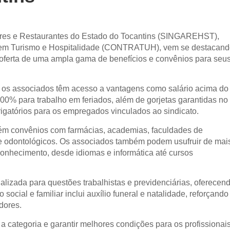
ares e Restaurantes do Estado do Tocantins (SINGAREHST),
 em Turismo e Hospitalidade (CONTRATUH), vem se destacan
oferta de uma ampla gama de benefícios e convênios para seu
, os associados têm acesso a vantagens como salário acima do
00% para trabalho em feriados, além de gorjetas garantidas no
igatórios para os empregados vinculados ao sindicato.
ém convênios com farmácias, academias, faculdades de
e odontológicos. Os associados também podem usufruir de mai
conhecimento, desde idiomas e informática até cursos
ializada para questões trabalhistas e previdenciárias, oferecen
ocial e familiar inclui auxílio funeral e natalidade, reforçando
dores.
 categoria e garantir melhores condições para os profissionai