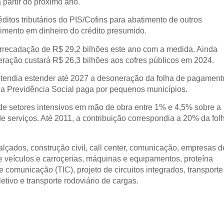
 partir do próximo ano.
ditos tributários do PIS/Cofins para abatimento de outros
rcimento em dinheiro do crédito presumido.
recadação de R$ 29,2 bilhões este ano com a medida. Ainda
eração custará R$ 26,3 bilhões aos cofres públicos em 2024.
pretendia estender até 2027 a desoneração da folha de pagament
a a Previdência Social paga por pequenos municípios.
 de setores intensivos em mão de obra entre 1% e 4,5% sobre a
r de serviços. Até 2011, a contribuição correspondia a 20% da fol
alçados, construção civil, call center, comunicação, empresas d
de veículos e carroçerias, máquinas e equipamentos, proteína
de comunicação (TIC), projeto de circuitos integrados, transporte
letivo e transporte rodoviário de cargas.