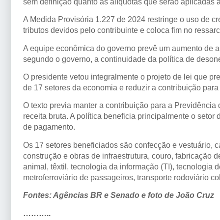
sem definição quanto às alíquotas que serão aplicadas a
A Medida Provisória 1.227 de 2024 restringe o uso de cré
tributos devidos pelo contribuinte e coloca fim no ressa
A equipe econômica do governo prevê um aumento de ar
segundo o governo, a continuidade da política de deson
O presidente vetou integralmente o projeto de lei que 
de 17 setores da economia e reduzir a contribuição par
O texto previa manter a contribuição para a Previdência
receita bruta. A política beneficia principalmente o seto
de pagamento.
Os 17 setores beneficiados são confecção e vestuário, c
construção e obras de infraestrutura, couro, fabricação 
animal, têxtil, tecnologia da informação (TI), tecnologia 
metroferroviário de passageiros, transporte rodoviário co
Fontes: Agências BR e Senado e foto de João Cruz
………..