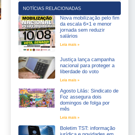
NOTÍCIAS RELACIONADAS
Nova mobilização pelo fim
da escala 6×1 e menor
jornada sem reduzir
salários
Leia mais »
Justiça lança campanha
nacional para proteger a
liberdade do voto
Leia mais »
Agosto Lilás: Sindicato de
Foz assegura dois
domingos de folga por
mês
Leia mais »
Boletim TST: informação
jurídica e novidades em