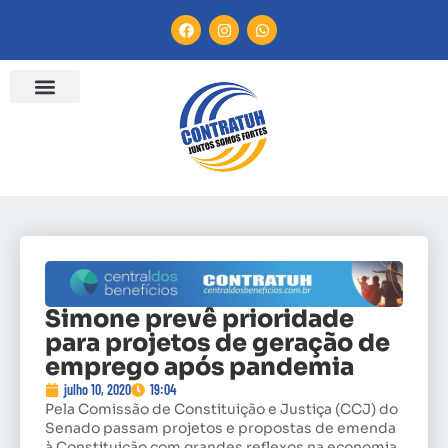
ENTIDADES FILIADAS
BANCO DE CONVENÇÕES
CANAL DE DENÚNCIA
Simone prevê prioridade
para projetos de geração de
emprego após pandemia
julho 10, 2020
19:04
Pela Comissão de Constituição e Justiça (CCJ) do
Senado passam projetos e propostas de emenda
à Constituição com grandes reflexos na economia