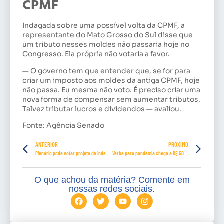
CPMF
Indagada sobre uma possível volta da CPMF, a
representante do Mato Grosso do Sul disse que
um tributo nesses moldes não passaria hoje no
Congresso. Ela própria não votaria a favor.
— O governo tem que entender que, se for para
criar um imposto aos moldes da antiga CPMF, hoje
não passa. Eu mesma não voto. É preciso criar uma
nova forma de compensar sem aumentar tributos.
Talvez tributar lucros e dividendos — avaliou.
Fonte: Agência Senado
ANTERIOR
PRÓXIMO
Plenário pode votar projeto de indenização a profissionais de saúde incapacitados pela Covid-19
Verba para pandemia chega a R$ 500 bi, mas execução ainda está abaixo de 50%
O que achou da matéria? Comente em
nossas redes sociais.