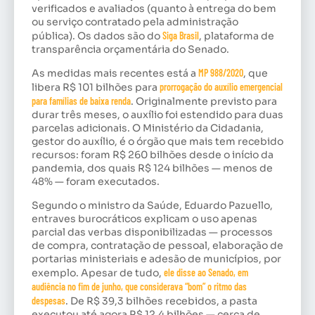
verificados e avaliados (quanto à entrega do bem
ou serviço contratado pela administração
pública). Os dados são do
Siga Brasil
, plataforma de
transparência orçamentária do Senado.
As medidas mais recentes está a
MP 988/2020
, que
libera R$ 101 bilhões para
prorrogação do auxílio emergencial
para famílias de baixa renda
. Originalmente previsto para
durar três meses, o auxílio foi estendido para duas
parcelas adicionais. O Ministério da Cidadania,
gestor do auxílio, é o órgão que mais tem recebido
recursos: foram R$ 260 bilhões desde o início da
pandemia, dos quais R$ 124 bilhões — menos de
48% — foram executados.
Segundo o ministro da Saúde, Eduardo Pazuello,
entraves burocráticos explicam o uso apenas
parcial das verbas disponibilizadas — processos
de compra, contratação de pessoal, elaboração de
portarias ministeriais e adesão de municípios, por
exemplo. Apesar de tudo,
ele disse ao Senado, em
audiência no fim de junho, que considerava “bom” o ritmo das
despesas
. De R$ 39,3 bilhões recebidos, a pasta
executou até agora R$ 12,4 bilhões — cerca de