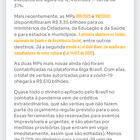
31%.
Mais recentemente, as MPs
989/2020
e
990/2020
disponibilizaram R$ 3,35 bilhões para os
ministérios da Cidadania, da Educação e da Saúde
e para estados e municípios.
A primeira abastece os fundos
nacionais de Saúde e de Assistência Social
, entre outros
destinos. Já a segunda
atende à Lei Aldir Blanc, de auxílio aos
trabalhadores do setor cultural
(
Lei 14.017, de 2020
).
As duas MPs mais novas ainda não foram
contabilizadas na plataforma Siga Brasil. Com elas,
o total de verbas autorizadas para a covid-19
chegará a R$ 510 bilhões.
Quase todo o dinheiro aplicado pelo Brasil no
combate à pandemia vem de créditos
extraordinários, que são verbas que não fazem
parte do orçamento regular previsto para o ano.
Essas ferramentas são reservadas para eventos
imprevisíveis e urgentes, e são abertas por
medidas provisórias (que entram em vigor
imediatamente, assim que são editadas). Menos
de 0,01% do dinheiro para a covid-19 veio de