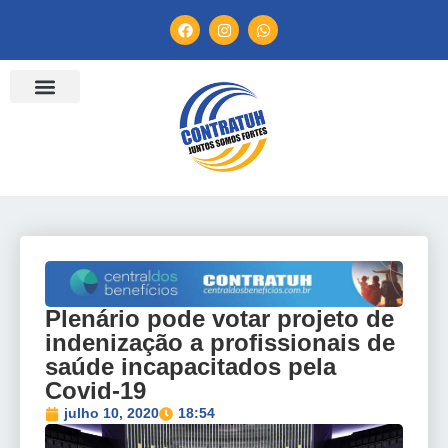
ENTIDADES FILIADAS
BANCO DE CONVENÇÕES
TV CONTRATUH
CANAL DE DENÚNCIA
Plenário pode votar projeto de
indenização a profissionais de
saúde incapacitados pela
Covid-19
julho 10, 2020
18:54