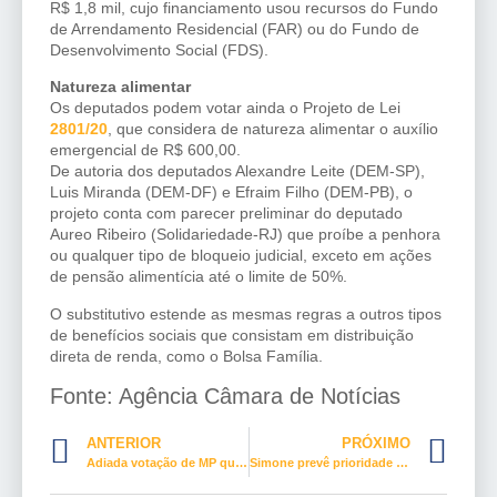
R$ 1,8 mil, cujo financiamento usou recursos do Fundo
de Arrendamento Residencial (FAR) ou do Fundo de
Desenvolvimento Social (FDS).
Natureza alimentar
Os deputados podem votar ainda o Projeto de Lei
2801/20
, que considera de natureza alimentar o auxílio
emergencial de R$ 600,00.
De autoria dos deputados Alexandre Leite (DEM-SP),
Luis Miranda (DEM-DF) e Efraim Filho (DEM-PB), o
projeto conta com parecer preliminar do deputado
Aureo Ribeiro (Solidariedade-RJ) que proíbe a penhora
ou qualquer tipo de bloqueio judicial, exceto em ações
de pensão alimentícia até o limite de 50%.
O substitutivo estende as mesmas regras a outros tipos
de benefícios sociais que consistam em distribuição
direta de renda, como o Bolsa Família.
Fonte: Agência Câmara de Notícias
ANTERIOR
PRÓXIMO
Adiada votação de MP que altera regras trabalhistas em razão da pandemia
Simone prevê prioridade para projetos de geração de emprego após pandemia