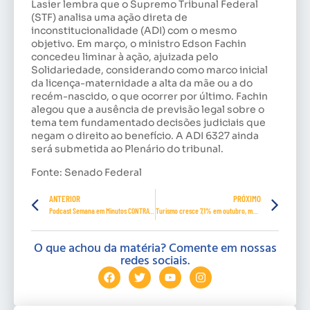
Lasier lembra que o Supremo Tribunal Federal
(STF) analisa uma ação direta de
inconstitucionalidade (ADI) com o mesmo
objetivo. Em março, o ministro Edson Fachin
concedeu liminar à ação, ajuizada pelo
Solidariedade, considerando como marco inicial
da licença-maternidade a alta da mãe ou a do
recém-nascido, o que ocorrer por último. Fachin
alegou que a ausência de previsão legal sobre o
tema tem fundamentado decisões judiciais que
negam o direito ao benefício. A ADI 6327 ainda
será submetida ao Plenário do tribunal.
Fonte: Senado Federal
ANTERIOR
PRÓXIMO
Podcast Semana em Minutos CONTRATUH- Episódio 42
Turismo cresce 7,1% em outubro, mas ainda tem perda de 38% no ano, mostra IBGE
O que achou da matéria? Comente em nossas
redes sociais.