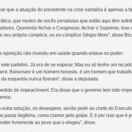
 que a atuação do presidente na crise sanitária é apenas a fa
ica, que muitos de vocês jornalistas que estão aqui têm sofrid
hadores. Querendo fechar o Congresso, fechar o Supremo. Isso 
o seu próprio cúmplice, ou ex-cúmplice Sérgio Moro”, disse Bou
a oposição não investiu em saúde quando estava no poder:
ete partidos. Já era de se esperar. Mas eu só tenho um recado
ment. Bolsonaro é um homem honesto, é um homem que trabalha 
 da esquerda nunca fizeram”, disse a deputada.
edido de impeachment. Ela disse que o governo tem sido impe
demia:
utra solução, no desespero, senão pedir ao chefe do Executivo
mo pauta ilegítima, como clamor pelo golpe. E é por isso que é
ender livremente ao povo que o elegeu”, disse.