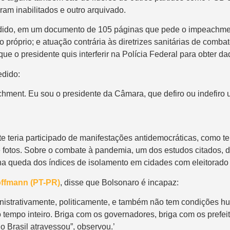
oram inabilitados e outro arquivado.
dido, em um documento de 105 páginas que pede o impeachment
o próprio; e atuação contrária às diretrizes sanitárias de comba
que o presidente quis interferir na Polícia Federal para obter da
edido:
chment. Eu sou o presidente da Câmara, que defiro ou indefiro
 teria participado de manifestações antidemocráticas, como ter
fotos. Sobre o combate à pandemia, um dos estudos citados, d
o na queda dos índices de isolamento em cidades com eleitorado
offmann (PT-PR)
, disse que Bolsonaro é incapaz:
strativamente, politicamente, e também não tem condições hum
 o tempo inteiro. Briga com os governadores, briga com os prefe
 Brasil atravessou”, observou.’