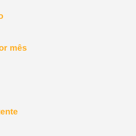
o
por mês
tente