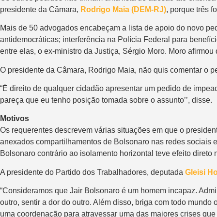
presidente da Câmara,
Rodrigo Maia (DEM-RJ)
, porque três f
Mais de 50 advogados encabeçam a lista de apoio do novo pe
antidemocráticas; interferência na Polícia Federal para benefíci
entre elas, o ex-ministro da Justiça, Sérgio Moro. Moro afirmou 
O presidente da Câmara, Rodrigo Maia, não quis comentar o p
“É direito de qualquer cidadão apresentar um pedido de impea
pareça que eu tenho posição tomada sobre o assunto’’, disse.
Motivos
Os requerentes descrevem várias situações em que o presidente
anexados compartilhamentos de Bolsonaro nas redes sociais e 
Bolsonaro contrário ao isolamento horizontal teve efeito diret
A presidente do Partido dos Trabalhadores, deputada
Gleisi H
“Consideramos que Jair Bolsonaro é um homem incapaz. Admini
outro, sentir a dor do outro. Além disso, briga com todo mundo
uma coordenação para atravessar uma das maiores crises que o