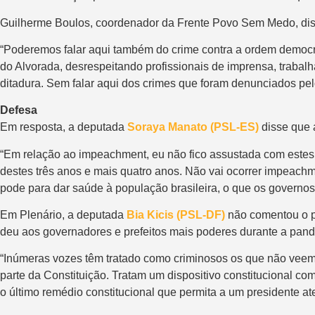
Guilherme Boulos, coordenador da Frente Povo Sem Medo, disse
“Poderemos falar aqui também do crime contra a ordem democrát
do Alvorada, desrespeitando profissionais de imprensa, trabal
ditadura. Sem falar aqui dos crimes que foram denunciados pel
Defesa
Em resposta, a deputada
Soraya Manato (PSL-ES)
disse que 
“Em relação ao impeachment, eu não fico assustada com estes s
destes três anos e mais quatro anos. Não vai ocorrer impeach
pode para dar saúde à população brasileira, o que os governos
Em Plenário, a deputada
Bia Kicis (PSL-DF)
não comentou o p
deu aos governadores e prefeitos mais poderes durante a pan
“Inúmeras vozes têm tratado como criminosos os que não veem o
parte da Constituição. Tratam um dispositivo constitucional co
o último remédio constitucional que permita a um presidente at