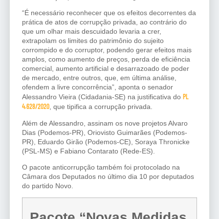
“É necessário reconhecer que os efeitos decorrentes da
prática de atos de corrupção privada, ao contrário do
que um olhar mais descuidado levaria a crer,
extrapolam os limites do patrimônio do sujeito
corrompido e do corruptor, podendo gerar efeitos mais
amplos, como aumento de preços, perda de eficiência
comercial, aumento artificial e desarrazoado de poder
de mercado, entre outros, que, em última análise,
ofendem a livre concorrência”, aponta o senador
PL
Alessandro Vieira (Cidadania-SE) na justificativa do
4.628/2020
, que tipifica a corrupção privada.
Além de Alessandro, assinam os nove projetos Alvaro
Dias (Podemos-PR), Oriovisto Guimarães (Podemos-
PR), Eduardo Girão (Podemos-CE), Soraya Thronicke
(PSL-MS) e Fabiano Contarato (Rede-ES).
O pacote anticorrupção também foi protocolado na
Câmara dos Deputados no último dia 10 por deputados
do partido Novo.
Pacote “Novas Medidas