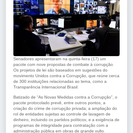
Senadores apresentaram na quinta-feira (17) um
pacote com nove propostas de combate à corrupção.
Os projetos de lei são baseados em sugestões do
movimento Unidos contra a Corrupção, que reúne cerca
de 300 instituições relacionadas ao tema, como a
Transparência Internacional Brasil.
Batizado de “As Novas Medidas contra a Corrupção”, o
pacote protocolado prevê, entre outros pontos, a
criação do crime de corrupção privada; a ampliação do
rol de entidades sujeitas ao controle de lavagem de
dinheiro, incluindo os partidos políticos; e a exigência de
programas de integridade para contratação com a
administração pública em obras de grande vulto.