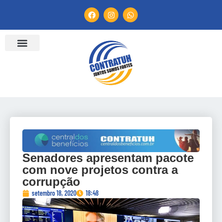
ENTIDADES FILIADAS
BANCO DE CONVENÇÕES
TV CONTRATUH
CANAL DE DENÚNCIA
Senadores apresentam pacote
com nove projetos contra a
corrupção
setembro 18, 2020
18:48