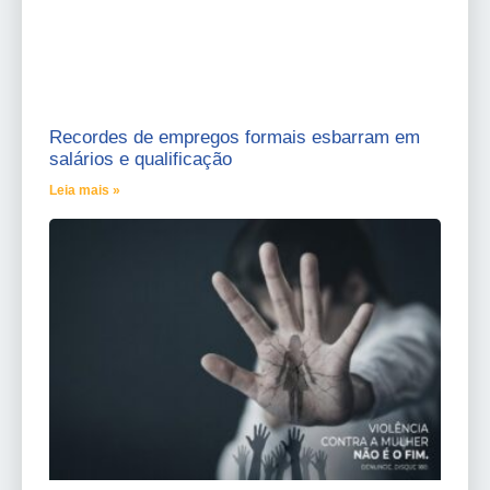
Recordes de empregos formais esbarram em
salários e qualificação
Leia mais »