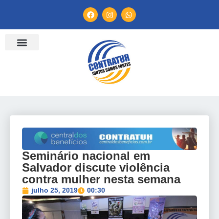
ENTIDADES FILIADAS
BANCO DE CONVENÇÕES
TV CONTRATUH
CANAL DE DENÚNCIA
Seminário nacional em
Salvador discute violência
contra mulher nesta semana
julho 25, 2019
00:30