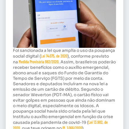
Foi sancionada a lei que amplia o uso da poupança
social digital (
Lei 14.075, de 2020
), conforme previsto
na
Medida Provisória 982/2020
. Assim, brasileiros poderão
receber benefícios como o auxílio emergencial,
abono anual e saques do Fundo de Garantia do
Tempo de Serviço (FGTS) por meio da conta.
Senadores e deputados incluíram na nova lei a
emissão de um cartão de débito. Segundo o
senador Weverton (PDT-MA), o cartão físico vai
evitar golpes em pessoas que ainda não dominam
o meio digital, especialmente os idosos. A
poupança social havia sido criada pela lei que
instituiu o auxílio emergencial em função da crise
causada pela pandemia de covid-19 (
Lei 13.982, de
2020
, que teve origem no
PL 1.066/2020
).