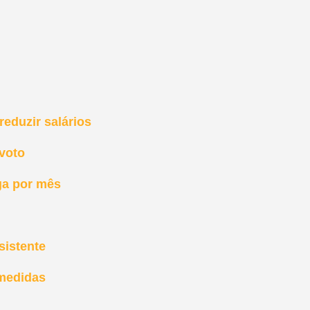
eduzir salários
 voto
ga por mês
sistente
 medidas