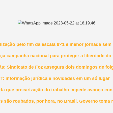
ização pelo fim da escala 6×1 e menor jornada sem r
nça campanha nacional para proteger a liberdade do
ás: Sindicato de Foz assegura dois domingos de fol
T: informação jurídica e novidades em um só lugar
rta que precarização do trabalho impede avanço con
es são roubados, por hora, no Brasil. Governo toma