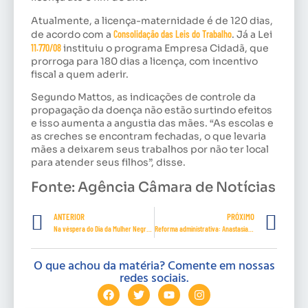
Atualmente, a licença-maternidade é de 120 dias,
de acordo com a
Consolidação das Leis do Trabalho
. Já a Lei
11.770/08
instituiu o programa Empresa Cidadã, que
prorroga para 180 dias a licença, com incentivo
fiscal a quem aderir.
Segundo Mattos, as indicações de controle da
propagação da doença não estão surtindo efeitos
e isso aumenta a angustia das mães. “As escolas e
as creches se encontram fechadas, o que levaria
mães a deixarem seus trabalhos por não ter local
para atender seus filhos”, disse.
Fonte: Agência Câmara de Notícias
ANTERIOR
PRÓXIMO
Na véspera do Dia da Mulher Negra, senadoras dizem que ‘há pouco a comemorar’
Reforma administrativa: Anastasia defende mudanças e Paim vê risco de retrocesso
O que achou da matéria? Comente em nossas
redes sociais.