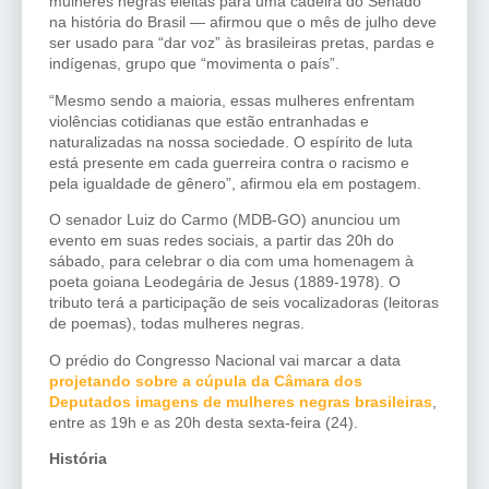
mulheres negras eleitas para uma cadeira do Senado
na história do Brasil — afirmou que o mês de julho deve
ser usado para “dar voz” às brasileiras pretas, pardas e
indígenas, grupo que “movimenta o país”.
“Mesmo sendo a maioria, essas mulheres enfrentam
violências cotidianas que estão entranhadas e
naturalizadas na nossa sociedade. O espírito de luta
está presente em cada guerreira contra o racismo e
pela igualdade de gênero”, afirmou ela em postagem.
O senador Luiz do Carmo (MDB-GO) anunciou um
evento em suas redes sociais, a partir das 20h do
sábado, para celebrar o dia com uma homenagem à
poeta goiana Leodegária de Jesus (1889-1978). O
tributo terá a participação de seis vocalizadoras (leitoras
de poemas), todas mulheres negras.
O prédio do Congresso Nacional vai marcar a data
projetando sobre a cúpula da Câmara dos
Deputados imagens de mulheres negras brasileiras
,
entre as 19h e as 20h desta sexta-feira (24).
História