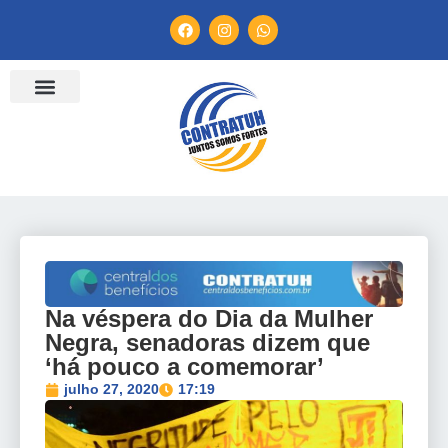
ENTIDADES FILIADAS
BANCO DE CONVENÇÕES
TV CONTRATUH
CANAL DE DENÚNCIA
Na véspera do Dia da Mulher
Negra, senadoras dizem que
‘há pouco a comemorar’
julho 27, 2020
17:19