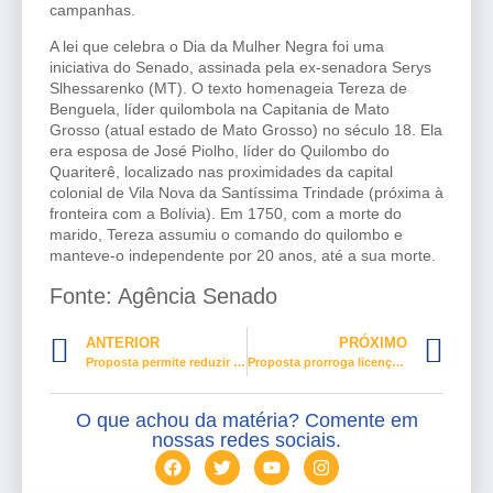
campanhas.
A lei que celebra o Dia da Mulher Negra foi uma
iniciativa do Senado, assinada pela ex-senadora Serys
Slhessarenko (MT). O texto homenageia Tereza de
Benguela, líder quilombola na Capitania de Mato
Grosso (atual estado de Mato Grosso) no século 18. Ela
era esposa de José Piolho, líder do Quilombo do
Quariterê, localizado nas proximidades da capital
colonial de Vila Nova da Santíssima Trindade (próxima à
fronteira com a Bolívia). Em 1750, com a morte do
marido, Tereza assumiu o comando do quilombo e
manteve-o independente por 20 anos, até a sua morte.
Fonte: Agência Senado
ANTERIOR
PRÓXIMO
Proposta permite reduzir jornada de trabalhador do turismo por até 180 dias
Proposta prorroga licença-maternidade até o fim da pandemia
O que achou da matéria? Comente em
nossas redes sociais.