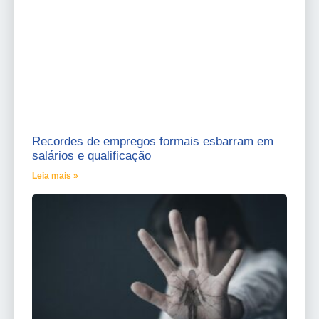
Recordes de empregos formais esbarram em
salários e qualificação
Leia mais »