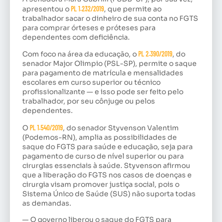
apresentou o
PL 1.232/2019
, que permite ao
trabalhador sacar o dinheiro de sua conta no FGTS
para comprar órteses e próteses para
dependentes com deficiência.
Com foco na área da educação, o
PL 2.390/2019
, do
senador Major Olimpio (PSL-SP), permite o saque
para pagamento de matrícula e mensalidades
escolares em curso superior ou técnico
profissionalizante — e isso pode ser feito pelo
trabalhador, por seu cônjuge ou pelos
dependentes.
O
PL 1.540/2019
, do senador Styvenson Valentim
(Podemos-RN), amplia as possibilidades de
saque do FGTS para saúde e educação, seja para
pagamento de curso de nível superior ou para
cirurgias essenciais à saúde. Styvenson afirmou
que a liberação do FGTS nos casos de doenças e
cirurgia visam promover justiça social, pois o
Sistema Único de Saúde (SUS) não suporta todas
as demandas.
— O governo liberou o saque do FGTS para