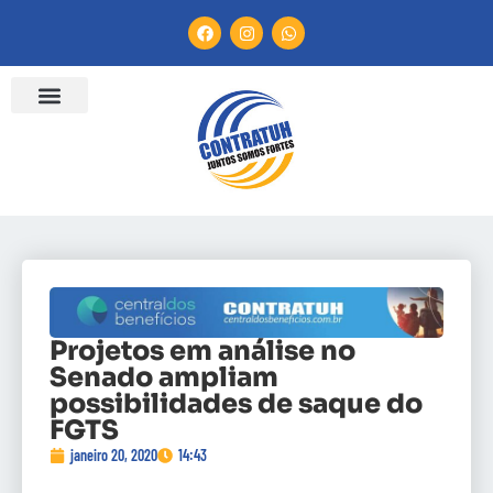
ENTIDADES FILIADAS
BANCO DE CONVENÇÕES
CANAL DE DENÚNCIA
Projetos em análise no
Senado ampliam
possibilidades de saque do
FGTS
janeiro 20, 2020
14:43