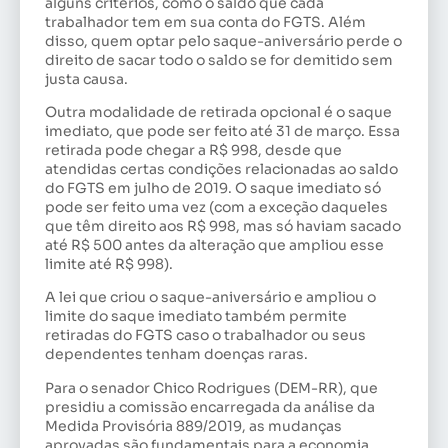
alguns critérios, como o saldo que cada
trabalhador tem em sua conta do FGTS. Além
disso, quem optar pelo saque-aniversário perde o
direito de sacar todo o saldo se for demitido sem
justa causa.
Outra modalidade de retirada opcional é o saque
imediato, que pode ser feito até 31 de março. Essa
retirada pode chegar a R$ 998, desde que
atendidas certas condições relacionadas ao saldo
do FGTS em julho de 2019. O saque imediato só
pode ser feito uma vez (com a exceção daqueles
que têm direito aos R$ 998, mas só haviam sacado
até R$ 500 antes da alteração que ampliou esse
limite até R$ 998).
A lei que criou o saque-aniversário e ampliou o
limite do saque imediato também permite
retiradas do FGTS caso o trabalhador ou seus
dependentes tenham doenças raras.
Para o senador Chico Rodrigues (DEM-RR), que
presidiu a comissão encarregada da análise da
Medida Provisória 889/2019, as mudanças
aprovadas são fundamentais para a economia