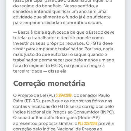
razão principal para que o trabalhador fique fora
do regime do benefício. Nesse sentido, a
senadora entende que ficar um ano sem uma
atividade que alimente o fundo já é o suficiente
para amparar o cidadão e permitir o saque.
— Basta à ideia equivocada de que o Estado deve
tutelar o trabalhador e decidir por ele como
investir os seus próprios recursos. O FGTS deve
servir para amparar o trabalhador. Por isso, nada
mais justo do que autorizar o saque quando o
trabalhador permanecer por pelo menos um ano
fora do regime do FGTS, ou quando chegar à
terceira idade — disse ela.
Correção monetária
O Projeto de Lei (PL)
3.254/2019
, do senador Paulo
Paim (PT-RS), prevê que os depósitos feitos nas
contas vinculadas do FGTS serão corrigidos pelo
Índice Nacional de Preços ao Consumidor (INPC).
O senador Randolfe Rodrigues (Rede-AP)
apresentou proposta similar: o
PLS 229/2018
prevê a
correção pelo Índice Nacional de Preços ao