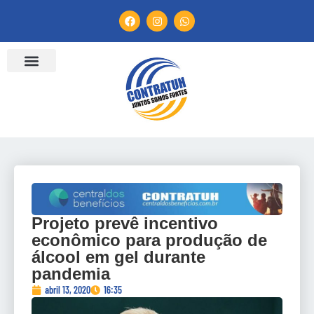
ENTIDADES FILIADAS
BANCO DE CONVENÇÕES
TV CONTRATUH
CANAL DE DENÚNCIA
Projeto prevê incentivo
econômico para produção de
álcool em gel durante
pandemia
abril 13, 2020
16:35