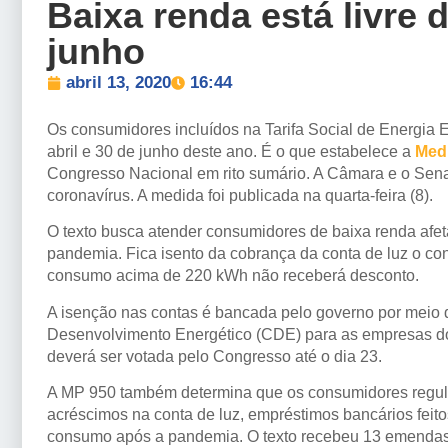
Baixa renda está livre 
junho
abril 13, 2020
16:44
Os consumidores incluídos na Tarifa Social de Energia El
abril e 30 de junho deste ano. É o que estabelece a
Medi
Congresso Nacional em rito sumário. A Câmara e o Sena
coronavírus. A medida foi publicada na quarta-feira (8).
O texto busca atender consumidores de baixa renda afe
pandemia. Fica isento da cobrança da conta de luz o con
consumo acima de 220 kWh não receberá desconto.
A isenção nas contas é bancada pelo governo por meio
Desenvolvimento Energético (CDE) para as empresas do
deverá ser votada pelo Congresso até o dia 23.
A MP 950 também determina que os consumidores regulad
acréscimos na conta de luz, empréstimos bancários feito
consumo após a pandemia. O texto recebeu 13 emendas d