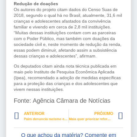
Redução de doações
Os autores do projeto citam dados do Censo Suas de
2018, segundo o qual há no Brasil, atualmente, 31,6 mil
crianças e adolescentes afastados da convivência
familiar e vivendo em cerca de 2,8 mil instituições.
“Muitas dessas instituições contam com as parceiras
com o Poder Público, mas também com doações da
sociedade civil e, neste momento de redução da renda,
essas podem diminuir, afetando assim a subsistência
dessas crianças e adolescentes”, afirmam.
Os deputados citam ainda nota técnica publicada em
maio pelo Instituto de Pesquisa Econômica Aplicada
(Ipea), recomendado a adoção de medidas específicas
para a proteção das crianças e dos adolescentes que
vivem nessas instituições.​
Fonte: Agência Câmara de Notícias
ANTERIOR
PRÓXIMO
Paim denuncia racismo estrutural e pede debate permanente sobre o tema
Maia quer priorizar reforma tributária e pede colaboração do setor privado para retomada econômica
O que achou da matéria? Comente em