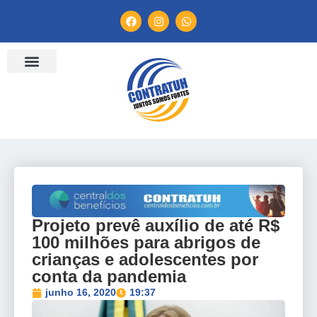
ENTIDADES FILIADAS
BANCO DE CONVENÇÕES
TV CONTRATUH
CANAL DE DENÚNCIA
Projeto prevê auxílio de até R$
100 milhões para abrigos de
crianças e adolescentes por
conta da pandemia
junho 16, 2020
19:37