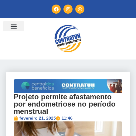
ENTIDADES FILIADAS
BANCO DE CONVENÇÕES
TV CONTRATUH
CANAL DE DENÚNCIA
Projeto permite afastamento
por endometriose no período
menstrual
fevereiro 21, 2025
11:46