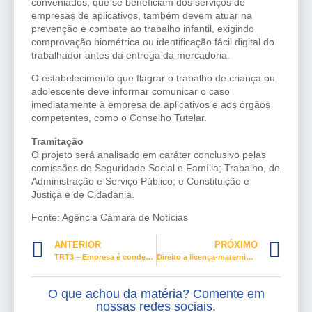
conveniados, que se beneficiam dos serviços de
empresas de aplicativos, também devem atuar na
prevenção e combate ao trabalho infantil, exigindo
comprovação biométrica ou identificação fácil digital do
trabalhador antes da entrega da mercadoria.
O estabelecimento que flagrar o trabalho de criança ou
adolescente deve informar comunicar o caso
imediatamente à empresa de aplicativos e aos órgãos
competentes, como o Conselho Tutelar.
Tramitação
O projeto será analisado em
caráter conclusivo
pelas
comissões de Seguridade Social e Família; Trabalho, de
Administração e Serviço Público; e Constituição e
Justiça e de Cidadania.
Fonte: Agência Câmara de Notícias
ANTERIOR
PRÓXIMO
TRT3 – Empresa é condenada a restituir valor descontado de empregado que obteve novo emprego no curso do aviso-prévio trabalhado
Direito a licença-maternidade para mães adotantes completa 20 anos
O que achou da matéria? Comente em
nossas redes sociais.