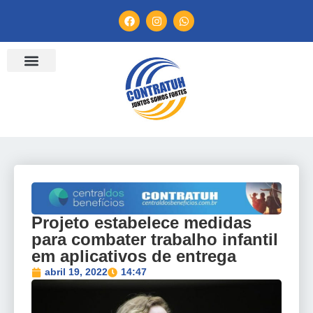
ENTIDADES FILIADAS
BANCO DE CONVENÇÕES
TV CONTRATUH
CANAL DE DENÚNCIA
Projeto estabelece medidas
para combater trabalho infantil
em aplicativos de entrega
abril 19, 2022
14:47