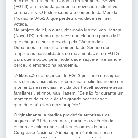
mínimo, do Fundo de Garantia do Tempo de Serviço
(FGTS) em razão da pandemia provocada pelo novo
coronavírus. O texto recupera o conteúdo da Medida
Provisória 946/20, que perdeu a validade sem ser
votada.
No projeto de lei, o autor, deputado Marcel Van Hattem
(Novo-RS), retoma o parecer que elaborou para a MP –
que chegou a ser aprovado pela Câmara dos
Deputados – e incorpora emenda do Senado que
ampliou as possibilidades de movimentação do FGTS
para quem optou pela modalidade saque-aniversário e
perdeu o emprego na pandemia.
“A liberação de recursos do FGTS por meio de saques
nas contas vinculadas proporciona auxílio financeiro em
momentos essenciais na vida dos trabalhadores e seus
familiares”, afirmou Van Hattem. “Se não for durante um
momento de crise e de tão grande necessidade,
quando então será mais propício?”
Originalmente, a medida provisória autorizava os
saques até 31 de dezembro, durante a vigência do
estado de calamidade pública reconhecido pelo
Congresso Nacional. A ideia agora é retomar esse