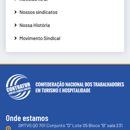
Nossos sindicatos
Nossa História
Movimento Sindical
Onde estamos
SRTVS QD 701 Conjunto “D” Lote 05 Bloco “B” sala 231