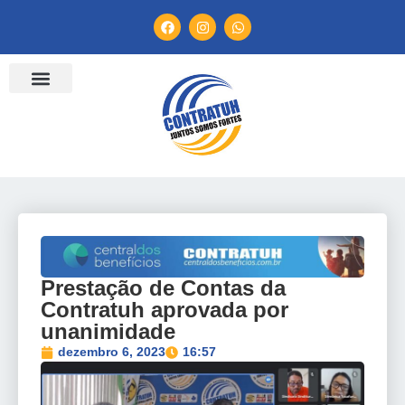
ENTIDADES FILIADAS
BANCO DE CONVENÇÕES
TV CONTRATUH
CANAL DE DENÚNCIA
Prestação de Contas da
Contratuh aprovada por
unanimidade
dezembro 6, 2023
16:57