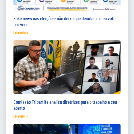
Fake news nas eleições: não deixe que decidam o seu voto
por você
Leia mais »
Comissão Tripartite analisa diretrizes para o trabalho a céu
aberto
Leia mais »