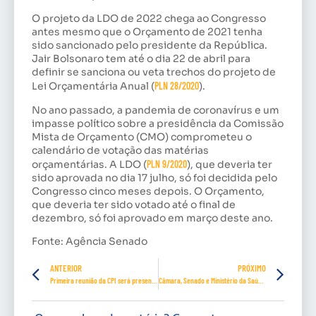
O projeto da LDO de 2022 chega ao Congresso
antes mesmo que o Orçamento de 2021 tenha
sido sancionado pelo presidente da República.
Jair Bolsonaro tem até o dia 22 de abril para
definir se sanciona ou veta trechos do projeto de
Lei Orçamentária Anual (
PLN 28/2020
).
No ano passado, a pandemia de coronavírus e um
impasse político sobre a presidência da Comissão
Mista de Orçamento (CMO) comprometeu o
calendário de votação das matérias
orçamentárias. A LDO (
PLN 9/2020
), que deveria ter
sido aprovada no dia 17 julho, só foi decidida pelo
Congresso cinco meses depois. O Orçamento,
que deveria ter sido votado até o final de
dezembro, só foi aprovado em março deste ano.
Fonte: Agência Senado
ANTERIOR
PRÓXIMO
Primeira reunião da CPI será presencial para eleição de presidente, diz Pacheco
Câmara, Senado e Ministério da Saúde anunciam antecipação de 1 milhão de doses da Pfizer em abril