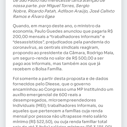
de São Paulo não merecesse tanta atenção de
nossa parte. por Miguel Torres, Sergio
Nobre, Ricardo Patah, Adilson Araújo, José Calixto
Ramos e Álvaro Egea
Quando, em março deste ano, o ministro da
economia, Paulo Guedes anunciou que pagaria R$
200,00 mensais a “trabalhadores informais” e
“desassistidos”, prejudicados pela pandemia do
coronavírus, as centrais sindicais reagiram,
propondo ao presidente da Câmara, Rodrigo Maia,
um seguro-renda no valor de R$ 500,00 a ser
pago aos informais, mas também aos que já
recebem o Bolsa Família.
Foi somente a partir desta proposta e de dados
fornecidos pelo Dieese, que o governo
encaminhou ao Congresso uma MP instituindo um
auxílio emergencial de 600 reais a
desempregados, microempreendedores
individuais (MEI); trabalhadores Informais, ou
aqueles que pertencem a famílias cuja renda
mensal por pessoa não ultrapasse meio salário
mínimo (R$ 522,50), ou cuja renda familiar total
seja de até 3 (três) salários mínimos (R$ 3.135,00).