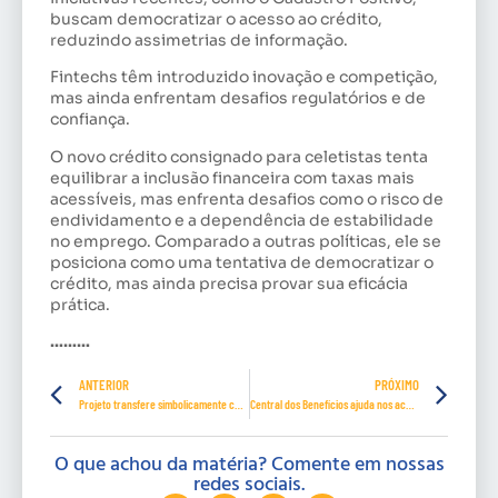
buscam democratizar o acesso ao crédito,
reduzindo assimetrias de informação.
Fintechs têm introduzido inovação e competição,
mas ainda enfrentam desafios regulatórios e de
confiança.
O novo crédito consignado para celetistas tenta
equilibrar a inclusão financeira com taxas mais
acessíveis, mas enfrenta desafios como o risco de
endividamento e a dependência de estabilidade
no emprego. Comparado a outras políticas, ele se
posiciona como uma tentativa de democratizar o
crédito, mas ainda precisa provar sua eficácia
prática.
………
ANTERIOR
PRÓXIMO
Projeto transfere simbolicamente capital do Brasil para Belém, durante a COP 30
Central dos Benefícios ajuda nos acordos coletivos
O que achou da matéria? Comente em nossas
redes sociais.