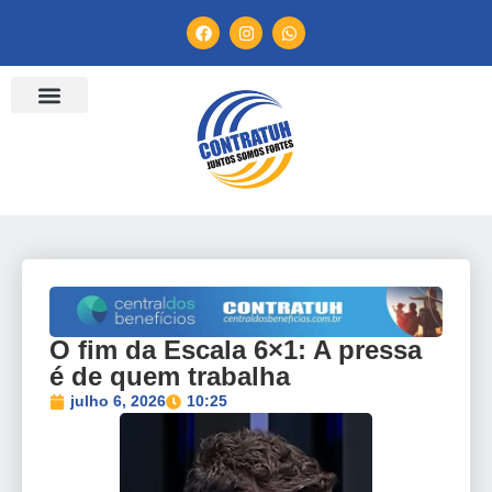
ENTIDADES FILIADAS
BANCO DE CONVENÇÕES
TV CONTRATUH
CANAL DE DENÚNCIA
O fim da Escala 6×1: A pressa
é de quem trabalha
julho 6, 2026
10:25