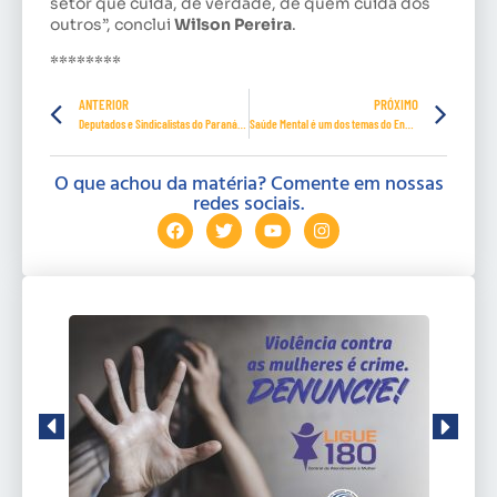
setor que cuida, de verdade, de quem cuida dos
outros”, conclui
Wilson Pereira
.
********
ANTERIOR
PRÓXIMO
Deputados e Sindicalistas do Paraná se reúnem pelo fim da 6×1
Saúde Mental é um dos temas do Encontro Viver Mulher
O que achou da matéria? Comente em nossas
redes sociais.