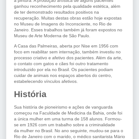
a pintura. A produção artística de alguns pacientes
ganhou reconhecimento pela qualidade estética, além
de ter demonstrado resultados positivos na
recuperação. Muitas destas obras estão hoje expostas
no Museu de Imagens do Inconsciente, no Rio de
Janeiro. Esses trabalhos também já foram expostos no
Museu de Arte Moderna de São Paulo.
A Casa das Palmeiras, aberta por Nise em 1956 com
foco em reabilitar sem internação, também investiu no
processo criativo e afetivo dos pacientes. Além da arte,
o contato com gatos e cães foi outro tratamento
introduzido por ela no Brasil. Os pacientes podiam
cuidar de animais nos espaços abertos do centro,
estabelecendo vínculos afetivos.
História
Sua história de pioneirismo e ações de vanguarda
começou na Faculdade de Medicina da Bahia, onde foi
a única mulher em uma turma de 158 alunos. Formou-
se em 1926 com um trabalho sobre
a
c
riminalidade
da
m
ulher no Brasil
.
No ano seguinte, mudou-se para o
Rio de Janeiro com o marido, o médico sanitarista Mário