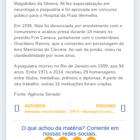
Magalhães da Silveira. Ali fez especialização em
neurologia e psiquiatria e foi aprovada em concurso
público para o Hospital da Praia Vermelha.
Em 1936, Nise foi denunciada por envolvimento com o
comunismo e acabou presa durante 18 meses no
presídio Frei Caneca, juntamente com o conterrâneo
Graciliano Ramos, que a converteu em personagem do
livro Memórias do Cárcere. Ao sair da prisão, viveu na
clandestinidade por nove anos.
A psiquiatra morreu no Rio de Janeiro em 1999, aos 94
anos. Entre 1971 e 2014, recebeu 29 homenagens,
entre títulos, medalhas, prêmios e diplomas. A partir de
seu trabalho, outras 16 instituições foram criadas.
Fonte: Agência Senado
ANTERIOR
PRÓXIMO
Seminário retoma debate sobre orçamento para políticas públicas para mulheres
TRT3 – Município é condenado a pagar indenização por descumprir normas de segurança no trabalho
O que achou da matéria? Comente em
nossas redes sociais.