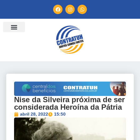
ENTIDADES FILIADAS
BANCO DE CONVENÇÕES
TV CONTRATUH
CANAL DE DENÚNCIA
Nise da Silveira próxima de ser
considerada Heroína da Pátria
abril 28, 2022
15:50