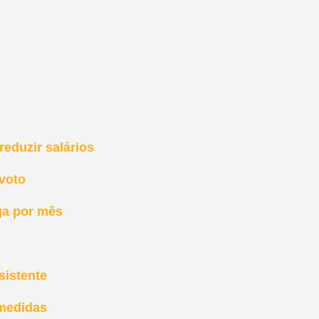
eduzir salários
 voto
ga por mês
sistente
 medidas